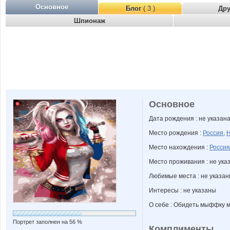
Основное
Блог
( 3 )
Др
Шпионаж
Основное
Дата рождения : не указан
Место рождения :
Россия
,
Н
Место нахождения :
Россия
Место проживания : не ука
Любимые места : не указа
Интересы : не указаны
О себе : Обидеть мыффку м
Портрет заполнен на 56 %
Комплименты