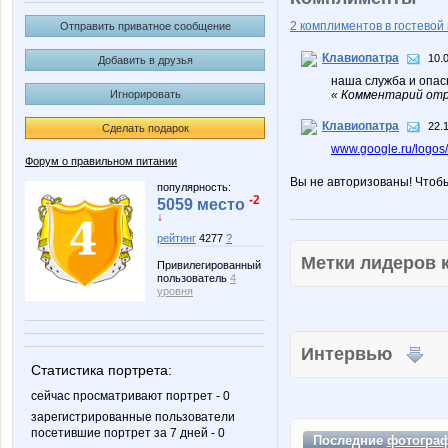
2 комплиментов в гостевой 
Отправить приватное сообщение
Клавиопатра
10.
Добавить в друзья
наша служба и опасн
Игнорировать
« Комментарий отр
Клавиопатра
22.
Сделать подарок
www.google.ru/logos/
Форум о правильном питании
Вы не авторизованы! Чтоб
популярность:
-2
5059 место
↓
рейтинг
4277
?
Метки лидеров
Привилегированный
пользователь
4
уровня
Интервью
Статистика портрета:
сейчас просматривают портрет - 0
зарегистрированные пользователи
посетившие портрет за 7 дней - 0
Последние
фотогра